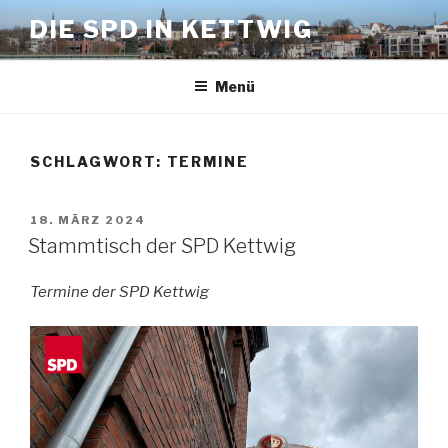
Zum
DIE SPD IN KETTWIG
Inhalt
springen
Menü
SCHLAGWORT:
TERMINE
VERÖFFENTLICHT
18. MÄRZ 2024
AM
Stammtisch der SPD Kettwig
Termine der SPD Kettwig