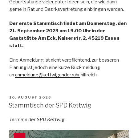
Geburtsstunde vieler guter Ideen sein, die wie dann
gerne in Rat und Bezirksvertretung einbringen werden.
Der erste Stammtisch findet am Donnerstag, den
21. September 2023 um 19.00 Uhr in der
Gaststätte Am Eck, Kaiserstr. 2, 45219 Essen
statt.
Eine Anmeldung ist nicht verpflichtend, zur besseren
Planung ist jedoch eine kurze Rückmeldung
an
anmeldung@kettwigander.ruhr
hilfreich.
VERÖFFENTLICHT
10. AUGUST 2023
AM
Stammtisch der SPD Kettwig
Termine der SPD Kettwig