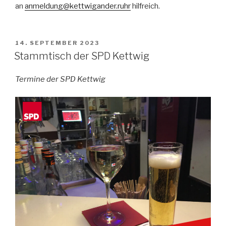
an
anmeldung@kettwigander.ruhr
hilfreich.
VERÖFFENTLICHT
14. SEPTEMBER 2023
AM
Stammtisch der SPD Kettwig
Termine der SPD Kettwig