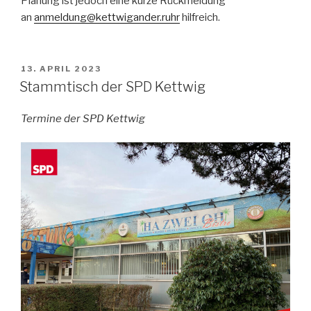
Planung ist jedoch eine kurze Rückmeldung
an
anmeldung@kettwigander.ruhr
hilfreich.
VERÖFFENTLICHT
13. APRIL 2023
AM
Stammtisch der SPD Kettwig
Termine der SPD Kettwig