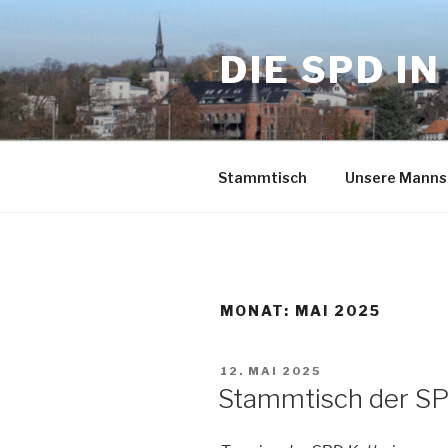
Zum
Inhalt
DIE SPD I
springen
Stammtisch
Unsere Manns
MONAT:
MAI 2025
VERÖFFENTLICHT
12. MAI 2025
AM
Stammtisch der SP