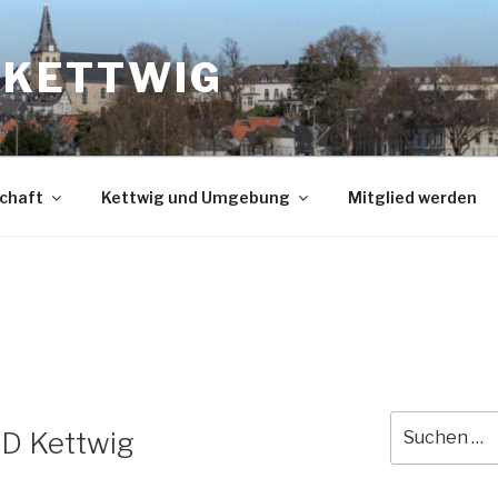
N KETTWIG
chaft
Kettwig und Umgebung
Mitglied werden
Suche
D Kettwig
nach: