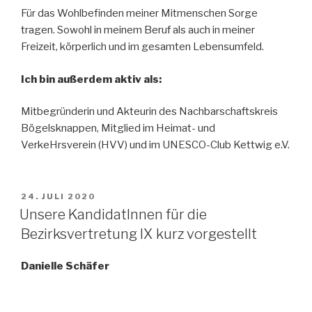
Für das Wohlbefinden meiner Mitmenschen Sorge
tragen. Sowohl in meinem Beruf als auch in meiner
Freizeit, körperlich und im gesamten Lebensumfeld.
Ich bin außerdem aktiv als:
Mitbegründerin und Akteurin des Nachbarschaftskreis
Bögelsknappen, Mitglied im Heimat- und
VerkeHrsverein (HVV) und im UNESCO-Club Kettwig e.V.
VERÖFFENTLICHT
24. JULI 2020
AM
Unsere KandidatInnen für die
Bezirksvertretung IX kurz vorgestellt
Danielle Schäfer