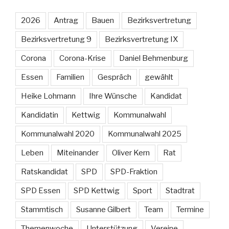
2026
Antrag
Bauen
Bezirksvertretung
Bezirksvertretung 9
Bezirksvertretung IX
Corona
Corona-Krise
Daniel Behmenburg
Essen
Familien
Gespräch
gewählt
Heike Lohmann
Ihre Wünsche
Kandidat
Kandidatin
Kettwig
Kommunalwahl
Kommunalwahl 2020
Kommunalwahl 2025
Leben
Miteinander
Oliver Kern
Rat
Ratskandidat
SPD
SPD-Fraktion
SPD Essen
SPD Kettwig
Sport
Stadtrat
Stammtisch
Susanne Gilbert
Team
Termine
Themenwoche
Unterstützung
Vereine