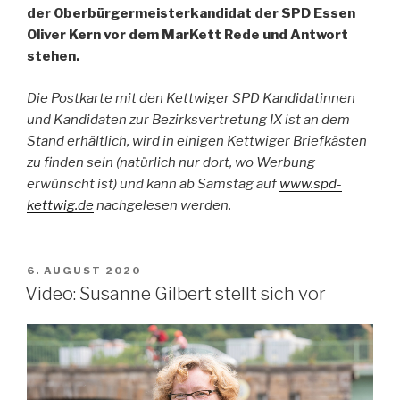
der Oberbürgermeisterkandidat der SPD Essen
Oliver Kern vor dem MarKett Rede und Antwort
stehen.
Die Postkarte mit den Kettwiger SPD Kandidatinnen
und Kandidaten zur Bezirksvertretung IX ist an dem
Stand erhältlich, wird in einigen Kettwiger Briefkästen
zu finden sein (natürlich nur dort, wo Werbung
erwünscht ist) und kann ab Samstag auf
www.spd-
kettwig.de
nachgelesen werden.
VERÖFFENTLICHT
6. AUGUST 2020
AM
Video: Susanne Gilbert stellt sich vor