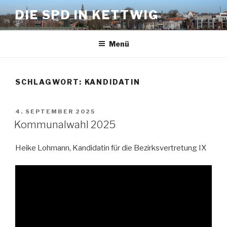
Zum
DIE SPD IN KETTWIG
Inhalt
springen
Menü
SCHLAGWORT:
KANDIDATIN
VERÖFFENTLICHT
4. SEPTEMBER 2025
AM
Kommunalwahl 2025
Heike Lohmann, Kandidatin für die Bezirksvertretung IX