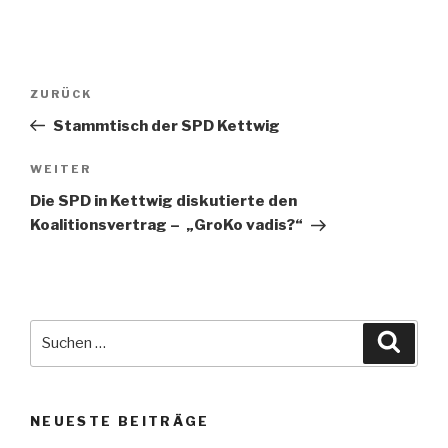
Beitragsnavigation
Vorheriger
ZURÜCK
Beitrag
Stammtisch der SPD Kettwig
Nächster
WEITER
Beitrag
Die SPD in Kettwig diskutierte den
Koalitionsvertrag – „GroKo vadis?“
Suche
Suche
nach:
NEUESTE BEITRÄGE