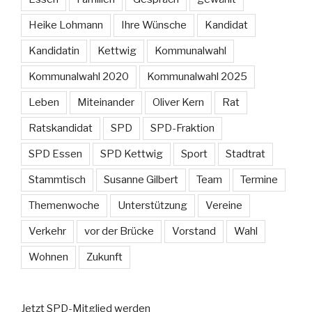
Heike Lohmann
Ihre Wünsche
Kandidat
Kandidatin
Kettwig
Kommunalwahl
Kommunalwahl 2020
Kommunalwahl 2025
Leben
Miteinander
Oliver Kern
Rat
Ratskandidat
SPD
SPD-Fraktion
SPD Essen
SPD Kettwig
Sport
Stadtrat
Stammtisch
Susanne Gilbert
Team
Termine
Themenwoche
Unterstützung
Vereine
Verkehr
vor der Brücke
Vorstand
Wahl
Wohnen
Zukunft
Jetzt SPD-Mitglied werden