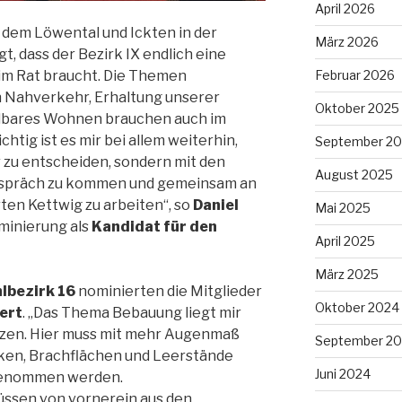
April 2026
dem Löwental und Ickten in der
März 2026
t, dass der Bezirk IX endlich eine
Februar 2026
im Rat braucht. Die Themen
n Nahverkehr, Erhaltung unserer
Oktober 2025
lbares Wohnen brauchen auch im
tig ist es mir bei allem weiterhin,
September 2
 zu entscheiden, sondern mit den
August 2025
espräch zu kommen und gemeinsam an
ten Kettwig zu arbeiten“, so
Daniel
Mai 2025
minierung als
Kandidat für den
April 2025
März 2025
bezirk 16
nominierten die Mitglieder
Oktober 2024
ert
. „Das Thema Bebauung liegt mir
en. Hier muss mit mehr Augenmaß
September 2
en, Brachflächen und Leerstände
Juni 2024
 genommen werden.
ssen von vornerein aus den