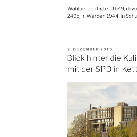
Wahlberechtigte: 11649, davon
2495, in Werden 1944, in Schu
VERÖFFENTLICHT
2. DEZEMBER 2019
AM
Blick hinter die Ku
mit der SPD in Ke