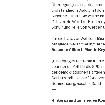
Überlegungen ausgeklammert 
und ständigem Dialog mit den
Susanne Gilbert. Sie wurde im
Ortsverein Werden-Bredeney 
Schuir und Teile von Werden 
Für die Liste zur Wahl der
Bez
Mitgliederversammlung
Dani
Susanne Gilbert, Martin Kry
„Ein engagiertes Team für die 
spannende Zeit für die SPD in
der demokratischen Parteien 
Gartenstadt“, so der Vorsitzen
Behmenburg, abschließend.
—-
Hintergrund zum neuen Ko