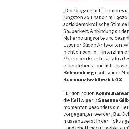
„Der Umgang mit Themen wie 
jüngsten Zeit haben mir gezeig
sozialdemokratische Stimme 
Sauberkeit, Anbindung an de
Naherholungsorte und bezah
Essener Süden Antworten. Wich
nicht einsam im Hinterzimmer
Menschen konstruktiv ins G
einem lebens- und liebenswer
Behmenburg
nach seiner No
Kommunalwahlbezirk 42
.
Für den neuen
Kommunalwahl
die Kettwigerin
Susanne Gilb
momentan besonders am Herz
vorgegangen werden, Baulück
müssen zuerst in den Fokus
Landschaftsschutzgebiete mü