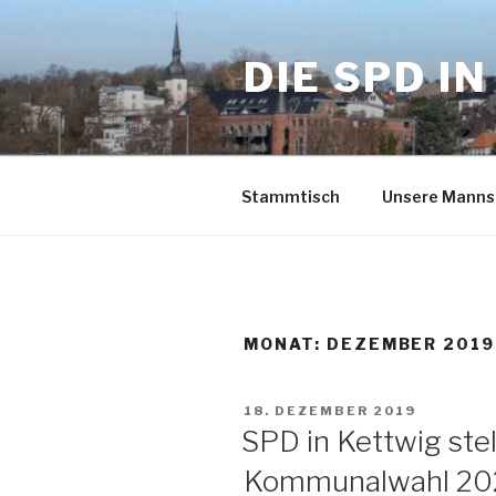
Zum
Inhalt
DIE SPD I
springen
Stammtisch
Unsere Manns
MONAT:
DEZEMBER 2019
VERÖFFENTLICHT
18. DEZEMBER 2019
AM
SPD in Kettwig stel
Kommunalwahl 20