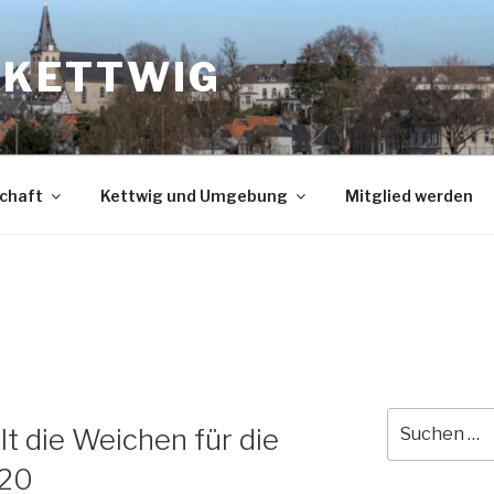
N KETTWIG
chaft
Kettwig und Umgebung
Mitglied werden
Suche
lt die Weichen für die
nach:
20