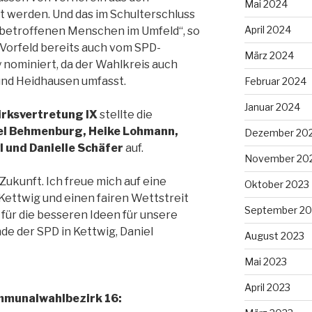
Mai 2024
werden. Und das im Schulterschluss
April 2024
 betroffenen Menschen im Umfeld“, so
 Vorfeld bereits auch vom SPD-
März 2024
nominiert, da der Wahlkreis auch
und Heidhausen umfasst.
Februar 2024
Januar 2024
irksvertretung IX
stellte die
el Behmenburg, Heike Lohmann,
Dezember 20
l und Danielle Schäfer
auf.
November 20
Zukunft. Ich freue mich auf eine
Oktober 2023
 Kettwig und einen fairen Wettstreit
September 20
für die besseren Ideen für unsere
de der SPD in Kettwig, Daniel
August 2023
Mai 2023
April 2023
mmunalwahlbezirk 16: