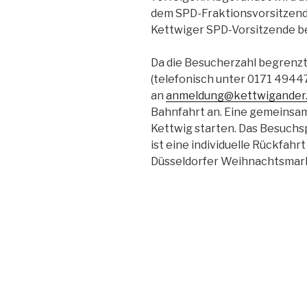
dem SPD-Fraktionsvorsitzend
Kettwiger SPD-Vorsitzende b
Da die Besucherzahl begrenzt 
(telefonisch unter 0171 4944
an
anmeldung@kettwigander.
Bahnfahrt an. Eine gemeinsam
Kettwig starten. Das Besuch
ist eine individuelle Rückfahr
Düsseldorfer Weihnachtsmark