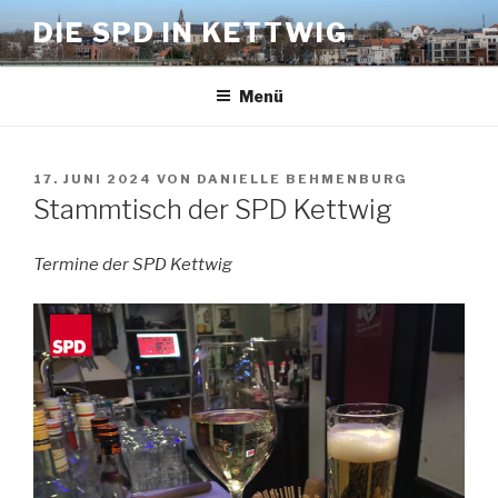
Zum
DIE SPD IN KETTWIG
Inhalt
springen
Menü
VERÖFFENTLICHT
17. JUNI 2024
VON
DANIELLE BEHMENBURG
AM
Stammtisch der SPD Kettwig
Termine der SPD Kettwig