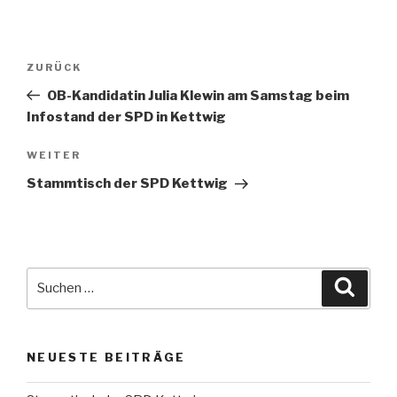
Beitragsnavigation
Vorheriger
ZURÜCK
Beitrag
OB-Kandidatin Julia Klewin am Samstag beim
Infostand der SPD in Kettwig
Nächster
WEITER
Beitrag
Stammtisch der SPD Kettwig
Suche
Suche
nach:
NEUESTE BEITRÄGE