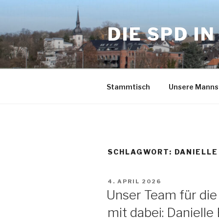
Zum
Inhalt
DIE SPD I
springen
Stammtisch
Unsere Manns
SCHLAGWORT:
DANIELL
VERÖFFENTLICHT
4. APRIL 2026
AM
Unser Team für die
mit dabei: Daniel