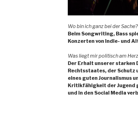
Wo bin ich ganz bei der Sache?
Beim Songwriting, Bass spie
Konzerten von Indie- und A
Was liegt mir politisch am Her
Der Erhalt unserer starken
Rechtsstaates, der Schutz 
eines guten Journalismus u
Kritikfähigkeit der Jugend 
und in den Social Media verb