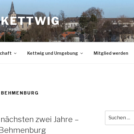
N KETTWIG
chaft
Kettwig und Umgebung
Mitglied werden
E BEHMENBURG
Suche
 nächsten zwei Jahre –
nach:
le Behmenburg